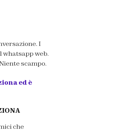
nversazione. I
ul whatsapp web.
. Niente scampo.
iona ed è
ZIONA
amici che