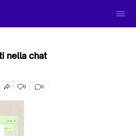
i nella chat
0
0