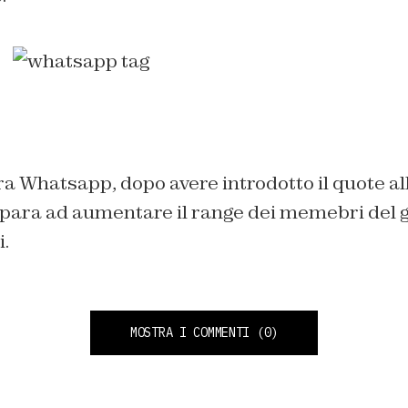
 Whatsapp, dopo avere introdotto il quote all
epara ad aumentare il range dei memebri del g
.
MOSTRA I COMMENTI
(0)