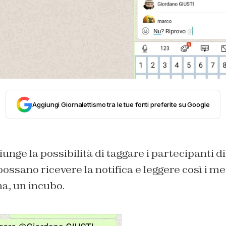
Aggiungi Giornalettismo tra le tue fonti preferite su Google
unge la possibilità di taggare i partecipanti d
possano ricevere la notifica e leggere così i me
, un incubo.