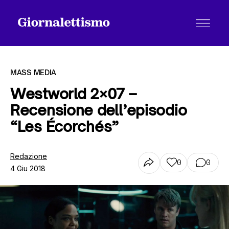
MASS MEDIA
Westworld 2×07 –
Recensione dell’episodio
Tutti gli articoli
“Les Écorchés”
Chi siamo
Redazione
0
0
4 Giu 2018
Contatti