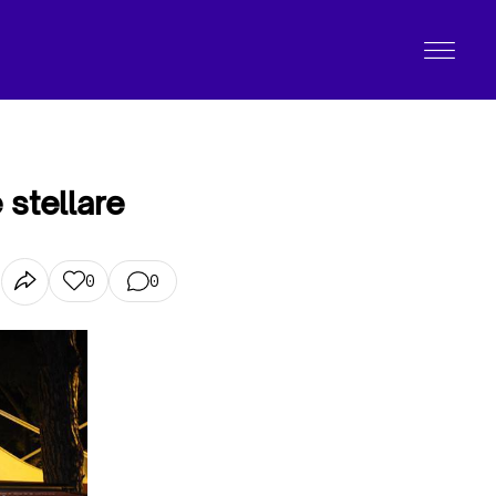
 stellare
0
0