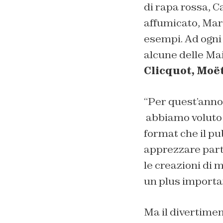
di rapa rossa, C
affumicato, Ma
esempi. Ad ogni 
alcune delle Ma
Clicquot, Moë
“Per quest’anno
abbiamo voluto i
format che il pu
apprezzare parti
le creazioni di 
un plus importa
Ma il divertiment