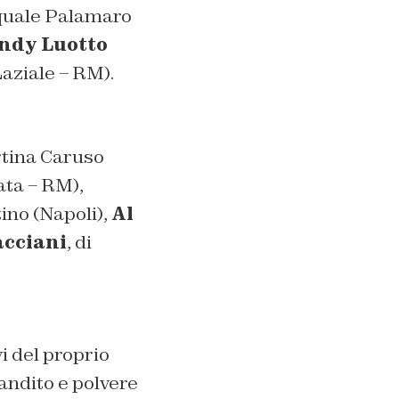
squale Palamaro
ndy Luotto
Laziale – RM).
rtina Caruso
ata – RM),
tino (Napoli),
Al
acciani
, di
vi del proprio
candito e polvere