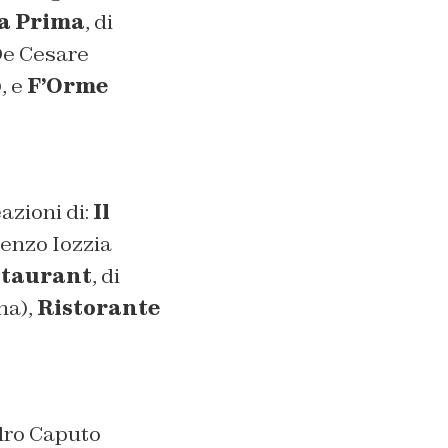
a Prima
, di
 De Cesare
, e
F’Orme
azioni di:
Il
renzo Iozzia
staurant
, di
ina),
Ristorante
dro Caputo