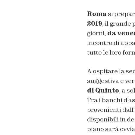
Roma
si prepar
2019
, il grand
giorni,
da vene
incontro di appa
tutte le loro fo
A ospitare la se
suggestiva e ve
di Quinto
, a s
Tra i banchi d’a
provenienti dall’
disponibili in d
piano sarà ovvia