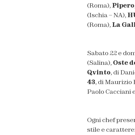
(Roma),
Pipero
(Ischia – NA),
H
(Roma),
La Gal
Sabato 22 e dome
(Salina),
Oste d
Qvinto
, di Dan
43
, di Maurizio
Paolo Cacciani e
Ogni chef present
stile e carattere