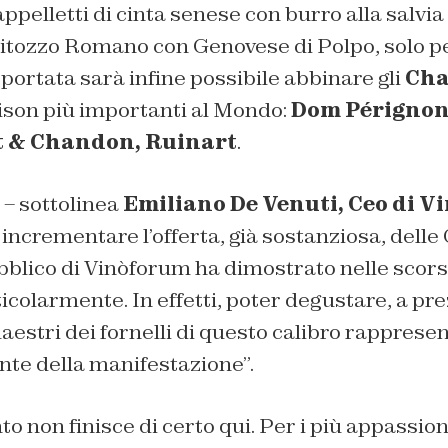
appelletti di cinta senese con burro alla salvi
ritozzo Romano con Genovese di Polpo
, solo p
portata sarà infine possibile abbinare gli
Ch
ison più importanti al Mondo:
Dom Pérignon
t & Chandon, Ruinart
.
– sottolinea
Emiliano De Venuti, Ceo di 
ncrementare l’offerta, già sostanziosa, delle 
bblico di Vinòforum ha dimostrato nelle scorse
colarmente. In effetti, poter degustare, a prez
maestri dei fornelli di questo calibro rappres
nte della manifestazione”.
o non finisce di certo qui. Per i più appassiona