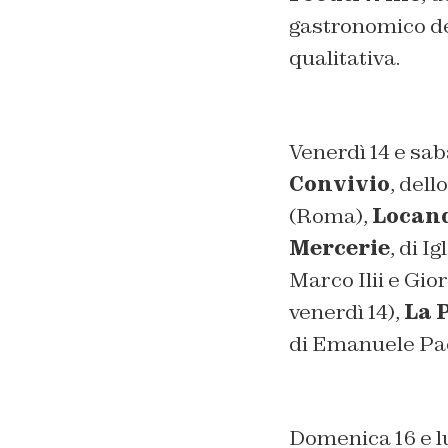
gastronomico de
qualitativa.
Venerdì 14 e sab
Convivio
, dell
(Roma),
Locand
Mercerie
, di I
Marco Ilii e Gio
venerdì 14),
La 
di Emanuele Pa
Domenica 16 e lu