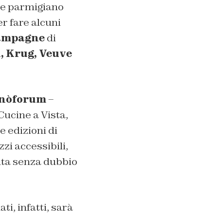
a e parmigiano
er fare alcuni
ampagne
di
, Krug, Veuve
Vinòforum
–
Cucine a Vista,
 edizioni di
zi accessibili,
enta senza dubbio
ti, infatti, sarà