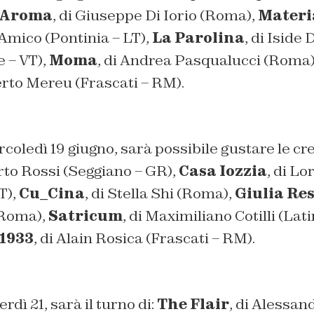
Aroma
, di Giuseppe Di Iorio (Roma),
Materi
’Amico (Pontinia – LT),
La Parolina
, di Iside
 – VT),
Moma
, di Andrea Pasqualucci (Roma)
berto Mereu (Frascati – RM).
coledì 19 giugno, sarà possibile gustare le cre
rto Rossi (Seggiano – GR),
Casa Iozzia
, di Lo
T),
Cu_Cina
, di Stella Shi (Roma),
Giulia Re
(Roma),
Satricum
, di Maximiliano Cotilli (Lat
 1933
, di Alain Rosica (Frascati – RM).
rdì 21, sarà il turno di:
The Flair
, di Alessan