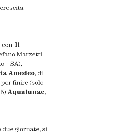
crescita
e con:
Il
tefano Marzetti
o – SA),
ria Amedeo
, di
per finire (solo
15)
Aqualunae
,
 due giornate, si