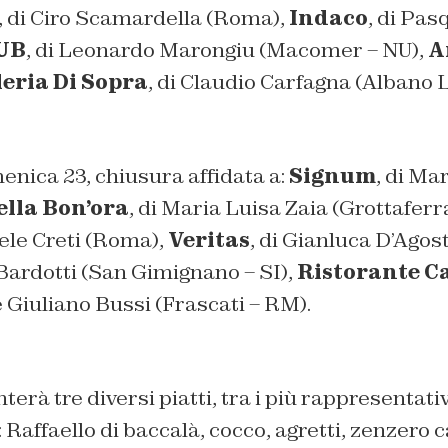
, di Ciro Scamardella (Roma),
Indaco
, di Pa
UB
, di Leonardo Marongiu (Macomer – NU),
A
leria Di Sopra
, di Claudio Carfagna (Albano 
nica 23, chiusura affidata a:
Signum
, di Ma
ella Bon’ora
, di Maria Luisa Zaia (Grottaferr
iele Creti (Roma),
Veritas
, di Gianluca D’Agos
 Bardotti (San Gimignano – SI),
Ristorante C
 Giuliano Bussi (Frascati – RM).
erà tre diversi piatti, tra i più rappresentati
:
Raffaello di baccalà, cocco, agretti, zenzero 