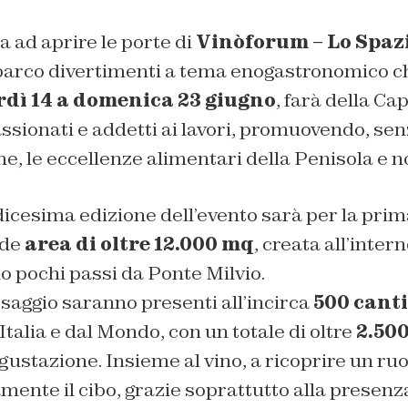
a ad aprire le porte di
Vinòforum – Lo Spazi
e parco divertimenti a tema enogastronomico ch
rdì 14 a domenica 23 giugno
, farà della Cap
ssionati e addetti ai lavori, promuovendo, sen
rme, le eccellenze alimentari della Penisola e n
dicesima edizione dell’evento sarà per la prim
rde
area di oltre 12.000 mq
, creata all’inter
olo pochi passi da Ponte Milvio.
ssaggio saranno presenti all’incirca
500 cant
Italia e dal Mondo, con un totale di oltre
2.500
egustazione. Insieme al vino, a ricoprire un ru
mente il cibo, grazie soprattutto alla presenz