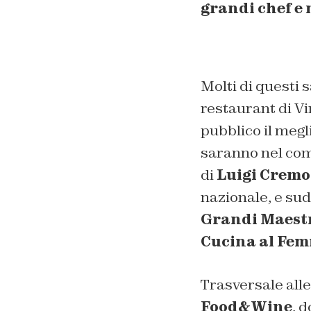
grandi chef e 
Molti di questi
restaurant di Vi
pubblico il megl
saranno nel comp
di
Luigi Crem
nazionale, e sudd
Grandi Maestri
Cucina al Fem
Trasversale alle
Food&Wine
, 