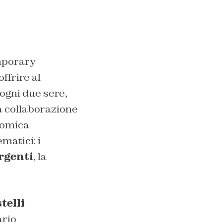
emporary
ffrire al
 ogni due sere,
a collaborazione
nomica
matici: i
rgenti
, la
telli
ario