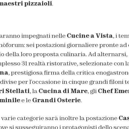
maestri pizzaioli
.
 saranno impegnati nelle
Cucine a Vista
, i t
nòforum: sei postazioni giornaliere pronte ad o
io della loro proposta culinaria. Ad alternarsi,
lesso 31 realtà ristorative, selezionate con l
ona
, prestigiosa firma della critica enogastro
ivise per l’occasione in cinque grandi filoni te
 Stellati
, la
Cucina di Mare
, gli
Chef Eme
minile
e le
Grandi Osterie
.
 varie categorie sarà inoltre la postazione
Cas
dove si susseguiranno i protagonisti dello scen