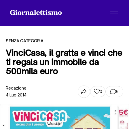
SENZA CATEGORIA
VinciCasa, il gratta e vinci che
ti regala un immobile da
Tutti gli articoli
500mila euro
Chi siamo
Redazione
0
0
4 Lug 2014
Contatti