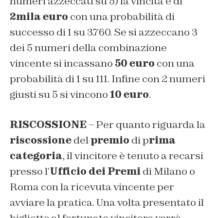
numeri azzeccati su 5) la vincita è di
2mila euro
con una probabilità di
successo di 1 su 3.760. Se si azzeccano 3
dei 5 numeri della combinazione
vincente si incassano
50 euro
con una
probabilità di 1 su 111. Infine con 2 numeri
giusti su 5 si vincono
10 euro
.
RISCOSSIONE
– Per quanto riguarda la
riscossione
del
premio
di p
rima
categoria
, il vincitore è tenuto a recarsi
presso l’
Ufficio dei Premi
di Milano o
Roma con la ricevuta vincente per
avviare la pratica. Una volta presentato il
biglietto al fortunato vincitore verrà