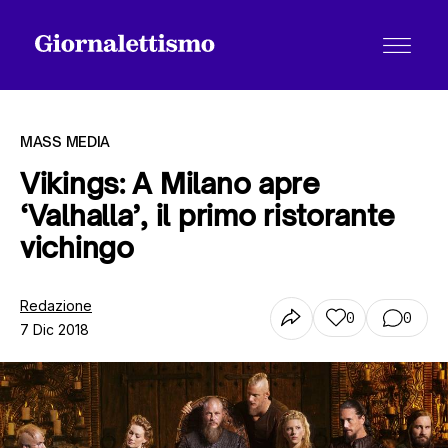
MASS MEDIA
Vikings: A Milano apre
‘Valhalla’, il primo ristorante
Tutti gli articoli
vichingo
Chi siamo
Redazione
0
0
7 Dic 2018
Contatti