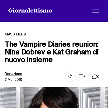
MASS MEDIA
The Vampire Diaries reunion:
Nina Dobrev e Kat Graham di
Tutti gli articoli
nuovo insieme
Chi siamo
Redazione
0
0
3 Mar 2018
Contatti