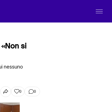
: «Non si
cui nessuno
0
0