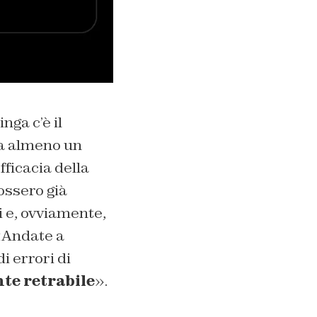
nga c’è il
 da almeno un
fficacia della
ossero già
i e, ovviamente,
 «Andate a
i errori di
nte
retrabile
».