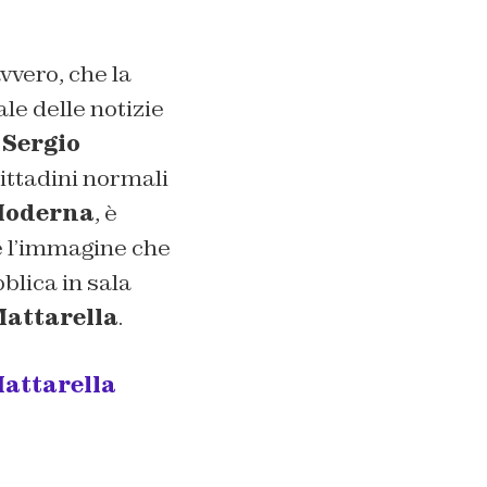
vvero, che la
le delle notizie
i
Sergio
cittadini normali
oderna
, è
é l’immagine che
blica in sala
Mattarella
.
Mattarella