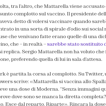
lta, tra l’altro, che Mattarella viene accusato 
sunto complotto sul vaccino. Il presidente de
veva detto di volersi vaccinare quando sarebb
ntrato in una sorta di spirale d’odio sui social
cuse che venivano fatte erano quelle di una di
ino, che – in realtà –
sarebbe stato sostituito 
 si replica. Sergio Mattarella non ha voluto ch
zione, preferendo quella di lui in sala d’attesa.
rk è partita la corsa al complotto. Su Twitter,
lowers scrive: «Mattarella si vaccina allo Spal
 riceve una dose di Moderna. “Senza immagini 
rove dove sono se manca la diretta completa?
o. Esce dal reparto. Riparte». Rincara la dos