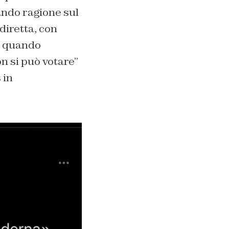
ando ragione sul
diretta, con
a quando
n si può votare”
 in