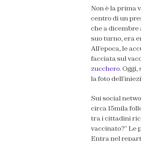
Non è la prima vo
centro di un pre
che a dicembre a
suo turno, era e
All’epoca, le ac
facciata sul vacc
zucchero
. Oggi,
la foto dell’inie
Sui social netwo
circa 15mila fol
tra i cittadini
vaccinato?” Le p
Entra nel repart