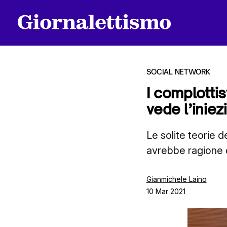
SOCIAL NETWORK
I complottis
vede l’inie
Tutti gli articoli
Le solite teorie 
avrebbe ragione d
Chi siamo
Gianmichele Laino
10 Mar 2021
Contatti