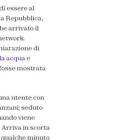
di essere al
lla Repubblica,
e arrivato il
 network.
chiarazione di
da acqua e
e fosse mostrata
 una utente con
lanzani; seduto
quando viene
 Arriva in scorta
e qualche minuto