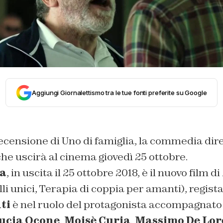
Aggiungi Giornalettismo tra le tue fonti preferite su Google
ecensione di Uno di famiglia, la commedia dire
he uscirà al cinema giovedì 25 ottobre.
ia
, in uscita il 25 ottobre 2018, è il nuovo film di
li unici
,
Terapia di coppia per amanti
), regist
ti
è nel ruolo del protagonista accompagnato
ucia Ocone
,
Moisè Curia
,
Massimo De Lor