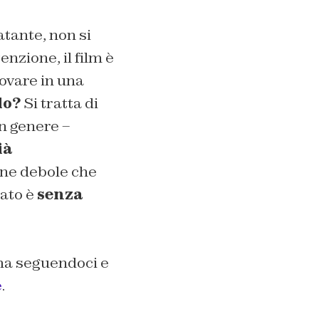
atante, non si
nzione, il film è
ovare in una
lo?
Si tratta di
n genere –
ià
one debole che
tato è
senza
ema seguendoci e
e
.