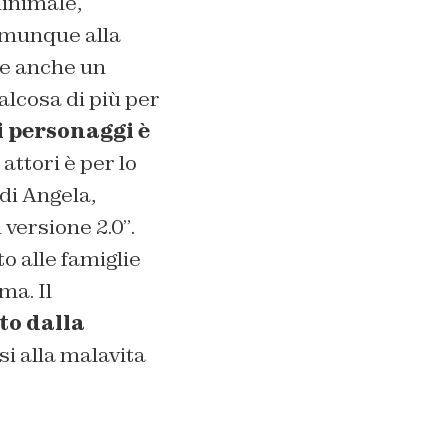
inimale,
omunque alla
de anche un
ualcosa di più per
i personaggi è
attori è per lo
 di Angela,
 versione 2.0”
.
o alle famiglie
ma. Il
to dalla
rsi alla malavita