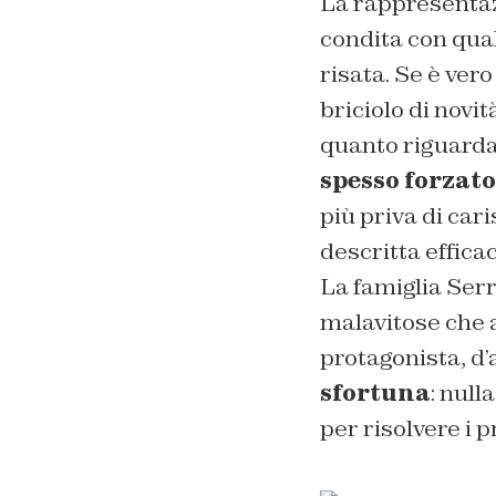
La rappresentaz
condita con qua
risata. Se è ver
briciolo di novit
quanto riguarda 
spesso forzato
più priva di car
descritta effi
La famiglia Serr
malavitose che a
protagonista, d’a
sfortuna
: null
per risolvere i 