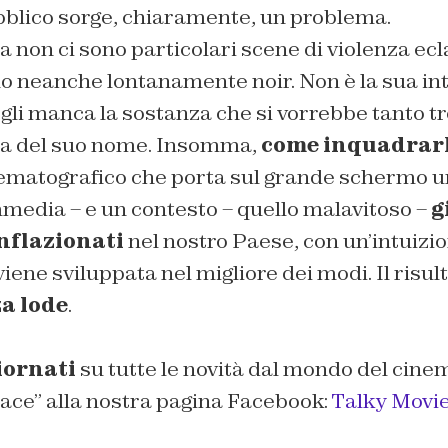
bblico sorge, chiaramente, un problema.
ia non ci sono particolari scene di violenza ecl
o neanche lontanamente noir. Non è la sua inte
li manca la sostanza che si vorrebbe tanto tr
 del suo nome. Insomma,
come inquadrar
nematografico che porta sul grande schermo u
mmedia – e un contesto – quello malavitoso –
g
nflazionati
nel nostro Paese, con un’intuizi
ne sviluppata nel migliore dei modi. Il risul
a lode
.
iornati
su tutte le novità dal mondo del cin
ace” alla nostra pagina Facebook:
Talky Movi