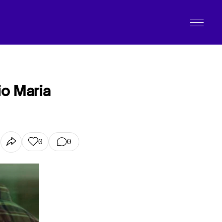
io Maria
0
0