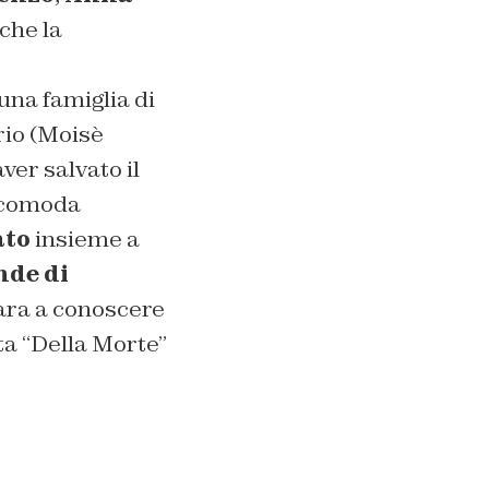
nche la
una famiglia di
rio (Moisè
ver salvato il
 scomoda
ato
insieme a
nde di
para a conoscere
ta “Della Morte”