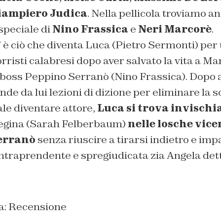
iampiero Judica
. Nella pellicola troviamo a
speciale di
Nino Frassica
e
Neri Marcorè
.
” è ciò che diventa Luca (Pietro Sermonti) per 
risti calabresi dopo aver salvato la vita a Ma
el boss Peppino Serranò (Nino Frassica). Dopo a
nde da lui lezioni di dizione per eliminare la
le diventare attore,
Luca si trova invischi
Regina (Sarah Felberbaum)
nelle losche vice
Serranò
senza riuscire a tirarsi indietro e im
’intraprendente e spregiudicata zia Angela det