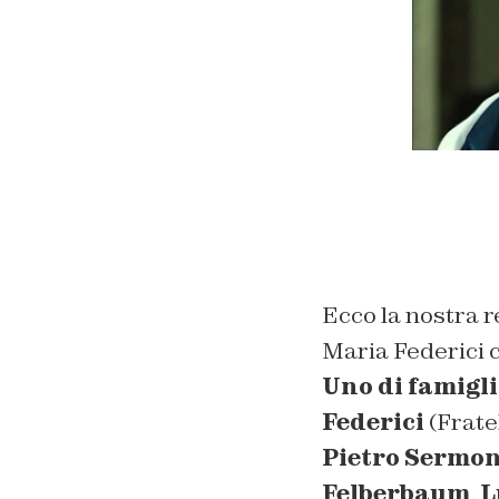
Ecco la nostra r
Maria Federici c
Uno di famigl
Federici
(
Fratel
Pietro Sermon
Felberbaum
,
L