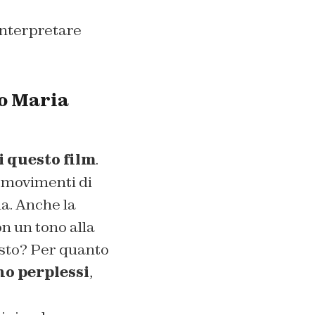
interpretare
io Maria
i questo film
.
i movimenti di
a. Anche la
n un tono alla
resto? Per quanto
no perplessi
,