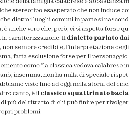
ione della famiglia calabrese è abbastanza m
lche stereotipo esasperato che non induce c
o che dietro i luoghi comuni in parte si nascon
à, è anche vero che, però, ci si aspetta forse q
la caratterizzazione. Il
dialetto parlato da
, non sempre credibile, l’interpretazione degli 
isma, fatta esclusione forse per il personaggio
cacemente come
“la classica vedova calabrese in
anò, insomma, non ha nulla di speciale rispett
bbiamo visto fino ad oggi nella storia del cine
ltro canto, è il
classico squattrinato bacia
a di più del ritratto di chi può finire per rivolge
propri problemi.