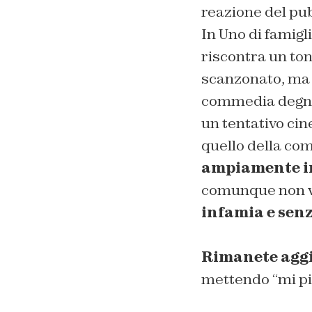
reazione del pu
In Uno di famigl
riscontra un ton
scanzonato, ma g
commedia degna
un tentativo ci
quello della co
ampiamente i
comunque non vie
infamia e senz
Rimanete agg
mettendo “mi pi