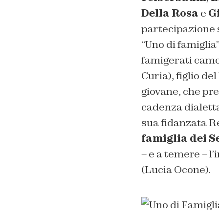
Della Rosa
e
G
partecipazione 
“Uno di famiglia
famigerati camor
Curia), figlio d
giovane, che pre
cadenza dialetta
sua fidanzata 
famiglia dei 
– e a temere – l
(Lucia Ocone).