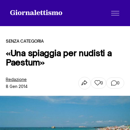
SENZA CATEGORIA
«Una spiaggia per nudisti a
Paestum»
Tutti gli articoli
Redazione
0
0
8 Gen 2014
Chi siamo
Contatti