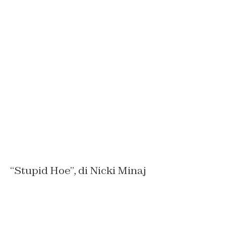
“Stupid Hoe”, di Nicki Minaj