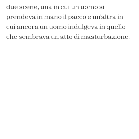
due scene, una in cui un uomo si
prendeva in mano il pacco e un’altra in
cui ancora un uomo indulgeva in quello
che sembrava un atto di masturbazione.