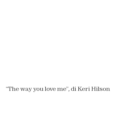
“The way you love me”, di Keri Hilson