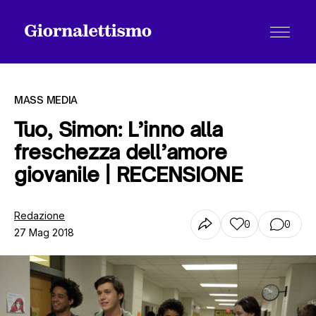
MASS MEDIA
Tuo, Simon: L’inno alla
freschezza dell’amore
Tutti gli articoli
giovanile | RECENSIONE
Chi siamo
Redazione
0
0
27 Mag 2018
Contatti