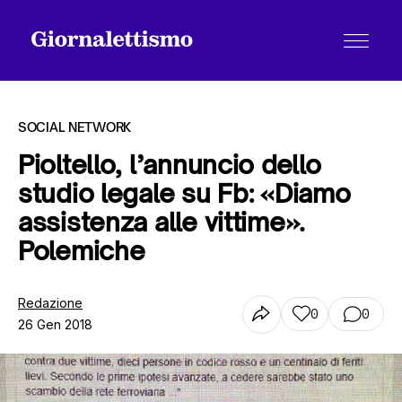
SOCIAL NETWORK
Pioltello, l’annuncio dello
studio legale su Fb: «Diamo
Tutti gli articoli
assistenza alle vittime».
Polemiche
Chi siamo
Redazione
0
0
26 Gen 2018
Contatti