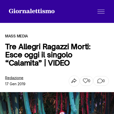
MASS MEDIA
Tre Allegri Ragazzi Morti:
Esce oggi il singolo
Tutti gli articoli
“Calamita” | VIDEO
Chi siamo
Redazione
0
0
17 Gen 2019
Contatti