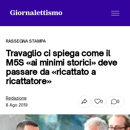
RASSEGNA STAMPA
Travaglio ci spiega come il
M5S «ai minimi storici» deve
Tutti gli articoli
passare da «ricattato a
ricattatore»
Chi siamo
Redazione
0
0
8 Ago 2019
Contatti