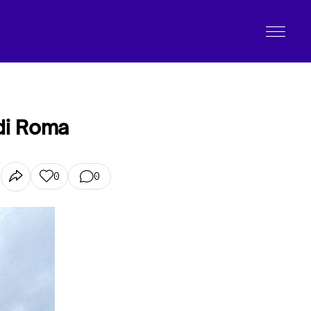
di Roma
0
0