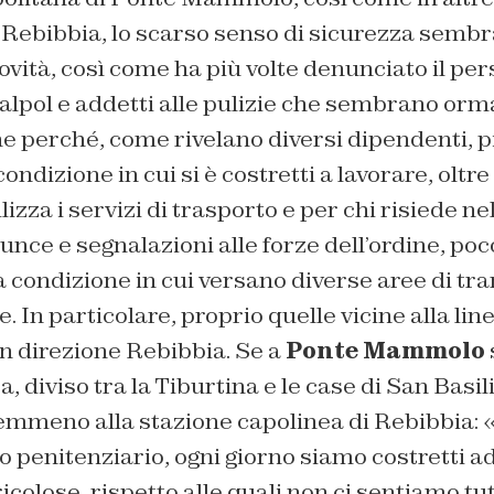
e Rebibbia, lo scarso senso di sicurezza sembr
vità, così come ha più volte denunciato il per
Italpol e addetti alle pulizie che sembrano orm
e perché, come rivelano diversi dipendenti, p
ndizione in cui si è costretti a lavorare, oltre 
ilizza i servizi di trasporto e per chi risiede ne
nce e segnalazioni alle forze dell’ordine, po
la condizione in cui versano diverse aree di tra
 In particolare, proprio quelle vicine alla lin
n direzione Rebibbia. Se a
Ponte Mammolo
a, diviso tra la Tiburtina e le case di San Basil
meno alla stazione capolinea di Rebibbia: «
to penitenziario, ogni giorno siamo costretti ad
colose, rispetto alle quali non ci sentiamo tut