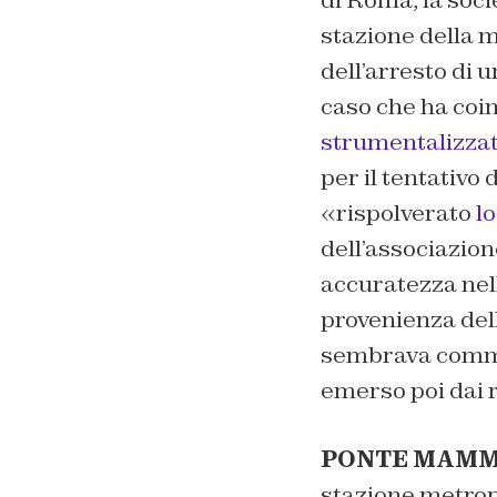
di Roma, la soci
stazione della 
dell’arresto di 
caso che ha coin
strumentalizzato
per il tentativo
«rispolverato
l
dell’associazion
accuratezza nella
provenienza dell
sembrava commes
emerso poi dai r
PONTE MAMMO
stazione metrop