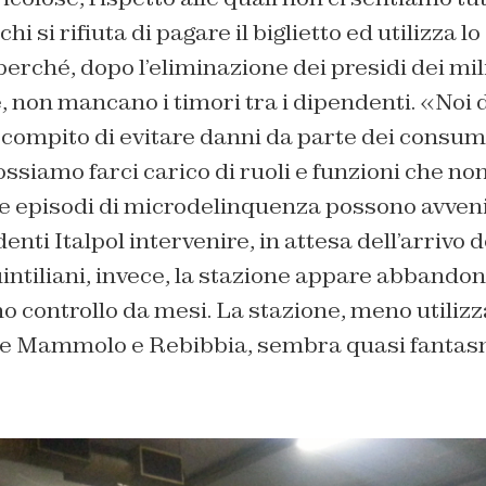
i si rifiuta di pagare il biglietto ed utilizza lo
perché, dopo l’eliminazione dei presidi dei mili
e, non mancano i timori tra i dipendenti. «No
l compito di evitare danni da parte dei consuma
ssiamo farci carico di ruoli e funzioni che n
e episodi di microdelinquenza possono avveni
nti Italpol intervenire, in attesa dell’arrivo d
uintiliani, invece, la stazione appare abbando
no controllo da mesi. La stazione, meno utilizz
te Mammolo e Rebibbia, sembra quasi fantas