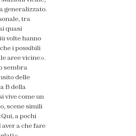
a generalizzato.
sonale, tra
ai quasi
iù volte hanno
che i possibili
lle aree vicine».
co sembra
nsito delle
ea B della
si vive come un
io, scene simili
Qui, a pochi
 aver a che fare
elati»,