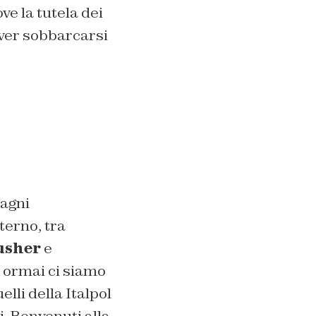
ve la tutela dei
dover sobbarcarsi
bagni
terno, tra
usher
e
a ormai ci siamo
lli della Italpol