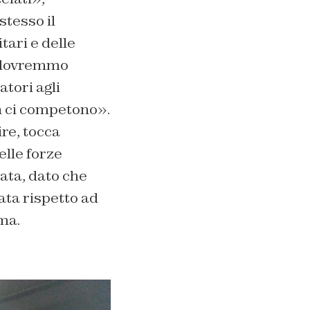
 stesso il
tari e delle
i dovremmo
tori agli
on ci competono».
re, tocca
elle forze
nata, dato che
ata rispetto ad
ma.