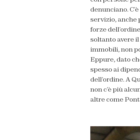
denunciano. C’è ch
servizio, anche 
forze dell’ordin
soltanto avere i
immobili, non po
Eppure, dato ch
spesso ai dipende
dell’ordine. A Q
non c’è più alcu
altre come Pon