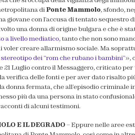
età che si occupa della vigilanza degli immobil
metropolitana di
Ponte Mammolo
, sfondo, ne
una giovane con l’accusa di tentato sequestro d
volto una donna di origine bulgara e che è sta
 a livello mediatico
, tanto che non sono manc
 di voler creare allarmismo sociale. Ma sopratt
o stereotipo dei “rom che rubano i bambini”
», 
e 21 Luglio contro il Messaggero, criticato pe
 verifica delle fonti e per aver dato risalto più
a donna fermata, che all’episodio criminale in
so più da una persona in stato confusional
acconti di alcuni testimoni.
LO E IL DEGRADO
– Eppure nelle aree est
olitana di Ponte Mammolo, così come in altre 