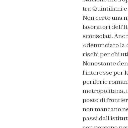
tra Quintiliani 
Non certo una no
lavoratori dell’
sconsolati. Anch
«denunciato la co
rischi per chi ut
Nonostante denu
l’interesse per 
periferie romane.
metropolitana, i
posto di frontier
non mancano nem
passi dall’istitu
con persone peri