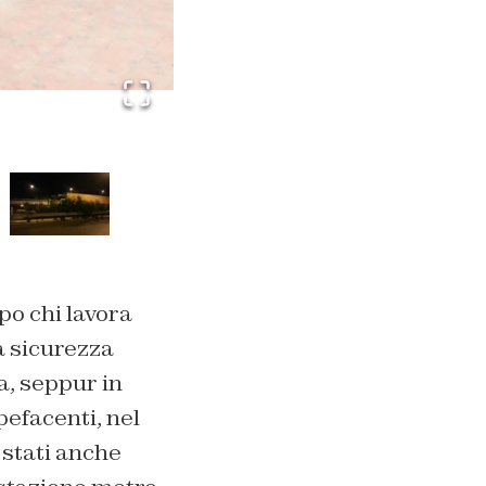
o chi lavora
a sicurezza
la, seppur in
efacenti, nel
 stati anche