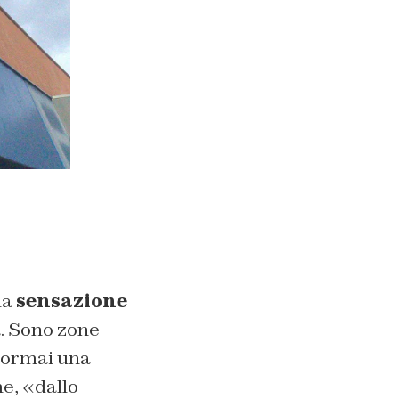
la
sensazione
a. Sono zone
 ormai una
e, «dallo