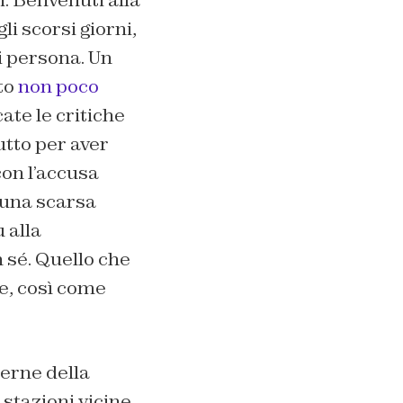
i. Benvenuti alla
gli scorsi giorni,
i persona. Un
to
non poco
ate le critiche
utto per aver
con l’accusa
r una scarsa
 alla
 sé. Quello che
e, così come
erne della
stazioni vicine,