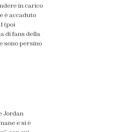
ndere in carico
me è accaduto
1 (poi
 di fans della
he sono persino
e Jordan
mane e si è