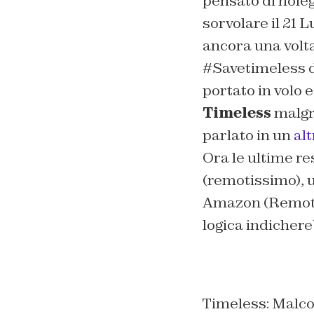
pensato di noleg
sorvolare il 21 
ancora una volta 
#Savetimeless d
portato in volo 
Timeless
malgra
parlato in un
alt
Ora le ultime r
(remotissimo), 
Amazon (Remoto) o
logica indicher
Timeless: Malco