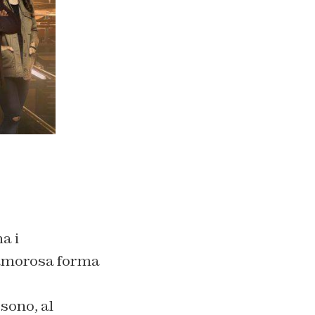
a i
lamorosa forma
sono, al