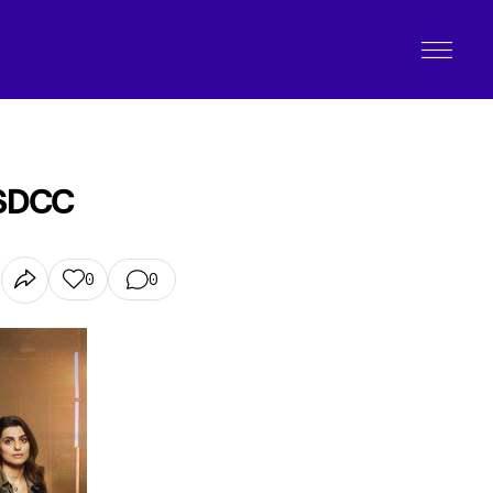
l’SDCC
0
0