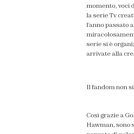
momento, voci d
la serie Tv cre
l’anno passato a
miracolosamente 
serie si è organ
arrivate alla cr
Il fandom non s
Così grazie a G
Hawman, sono sta