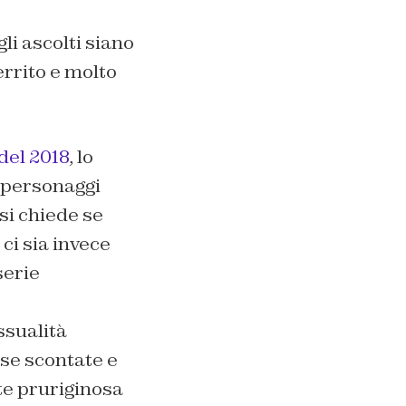
li ascolti siano
errito e molto
 del 2018
, lo
i personaggi
 si chiede se
ci sia invece
serie
ssualità
ose scontate e
te pruriginosa