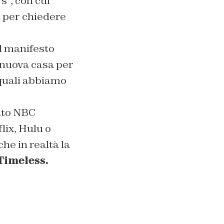
s”, con cui
n per chiedere
l manifesto
 nuova casa per
 quali abbiamo
nto NBC
lix, Hulu o
he in realtà la
Timeless.