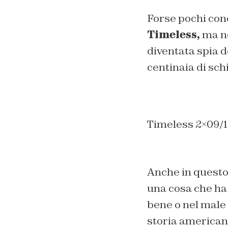
Forse pochi cono
Timeless,
ma ne
diventata spia d
centinaia di sch
Timeless 2×09/
Anche in questo 
una cosa che ha 
bene o nel male
storia americana