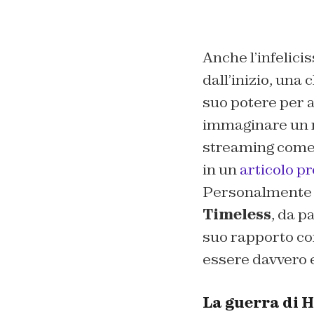
Anche l’infelici
dall’inizio, una
suo potere per af
immaginare un r
streaming com
in un
articolo p
Personalmente q
Timeless
, da p
suo rapporto con
essere davvero e
La guerra di 