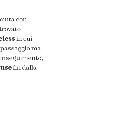
sciuta con
trovato
eless
in cui
e passaggio ma
o inseguimento,
ouse
fin dalla