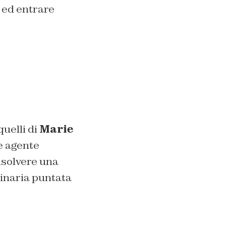
i ed entrare
uelli di
Marie
e agente
isolvere una
dinaria puntata