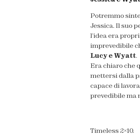
Potremmo sintet
Jessica. Il suo 
l’idea era propr
imprevedibile c
Lucy e Wyatt
.
Era chiaro che 
mettersi dalla p
capace di lavora
prevedibile ma 
Timeless 2×10.