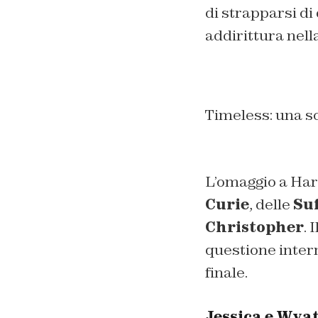
di strapparsi di
addirittura nella
Timeless: una sc
L’omaggio a Har
Curie
, delle
Suf
Christopher
. I
questione intern
finale.
Jessica e Wyat