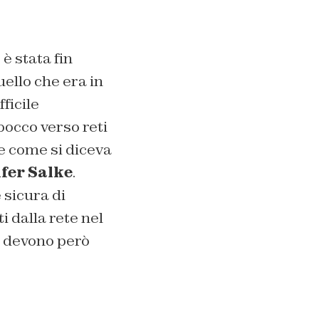
0 è stata fin
uello che era in
ficile
bocco verso reti
he come si diceva
fer Salke
.
 sicura di
i dalla rete nel
e devono però