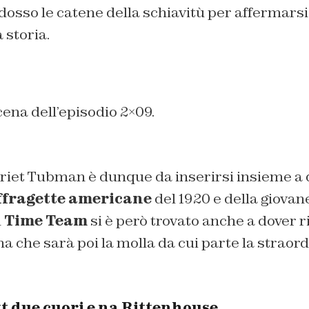
 dosso le catene della schiavitù per affermars
 storia.
ena dell’episodio 2×09.
riet Tubman è dunque da inserirsi insieme a q
fragette americane
del 1920 e della giovan
l
Time Team
si è però trovato anche a dover r
a che sarà poi la molla da cui parte la straor
t due cuori e na Rittenhouse.