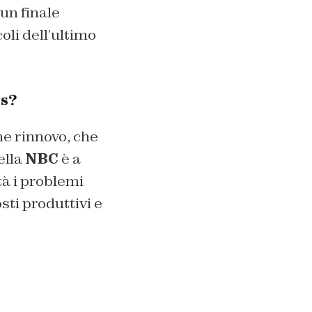
un finale
oli dell’ultimo
ss?
ne rinnovo, che
ella
NBC
è a
tà i problemi
sti produttivi e