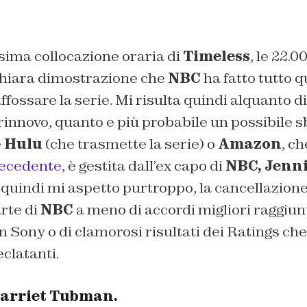
ssima collocazione oraria di
Timeless
, le 22.0
 chiara dimostrazione che
NBC
ha fatto tutto q
fossare la serie. Mi risulta quindi alquanto dif
innovo, quanto e più probabile un possibile s
e
Hulu
(che trasmette la serie) o
Amazon
, c
recedente
, è gestita dall’ex capo di
NBC, Jenni
uindi mi aspetto purtroppo, la cancellazione
arte di
NBC
a meno di accordi migliori raggiunt
 Sony o di clamorosi risultati dei Ratings ch
clatanti.
Harriet Tubman.