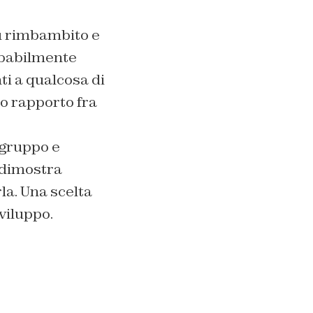
 rimbambito e
obabilmente
ti a qualcosa di
o rapporto fra
 gruppo e
i dimostra
la. Una scelta
viluppo.