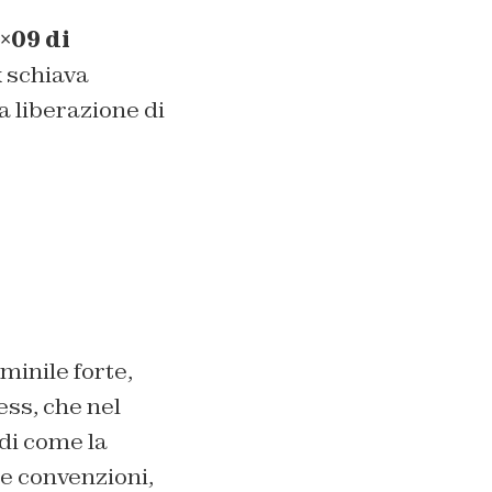
×09 di
x schiava
a liberazione di
minile forte,
ess, che nel
di come la
le convenzioni,