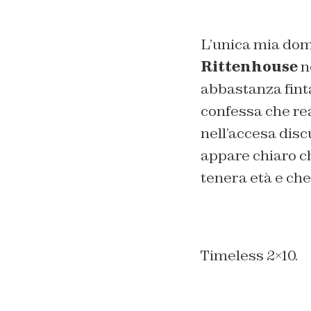
L’unica mia dom
Rittenhouse
n
abbastanza finta
confessa che re
nell’accesa dis
appare chiaro c
tenera età e che 
Timeless 2×10.