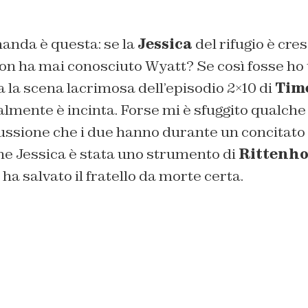
anda è questa: se la
Jessica
del rifugio è cre
on ha mai conosciuto Wyatt? Se così fosse ho 
 la scena lacrimosa dell’episodio 2×10 di
Tim
almente è incinta. Forse mi è sfuggito qualch
cussione che i due hanno durante un concitat
he Jessica è stata uno strumento di
Rittenh
ha salvato il fratello da morte certa.