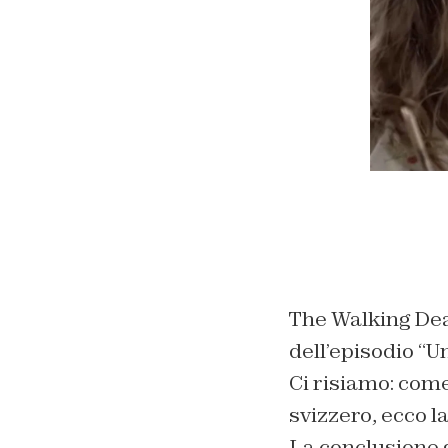
The Walking Dea
dell’episodio “U
Ci risiamo: come
svizzero, ecco l
La conclusione 