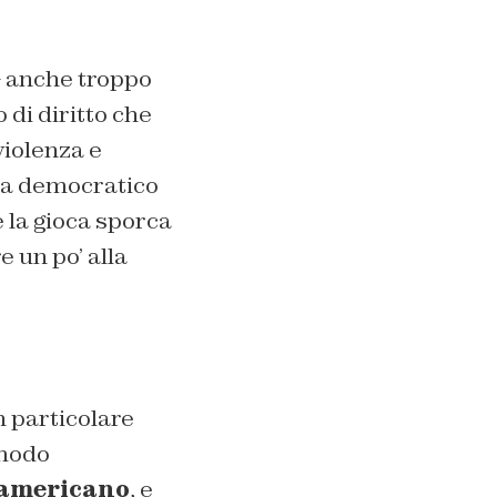
– anche troppo
 di diritto che
violenza e
ema democratico
e la gioca sporca
e un po’ alla
 particolare
 modo
 americano
, e