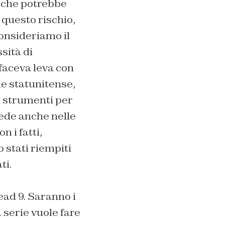
o che potrebbe
 questo rischio,
Consideriamo il
sità di
faceva leva con
ne statunitense,
i strumenti per
iede anche nelle
 i fatti,
 stati riempiti
ti.
ead 9. Saranno i
serie vuole fare