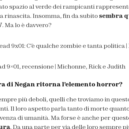
iato spazio al verde dei rampicanti rappresen
 rinascita. Insomma, fin da subito
sembra q
V
. Ma lo è davvero?
d 9×01, recensione | Michonne, Rick e Judith
ra di Negan ritorna l’elemento horror?
empre più deboli, quelli che troviamo in ques
ti. Il loro aspetto parla tanto di morte quanto
rvenza di umanità. Ma forse è anche per quest
ura
. Da una parte per via delle loro sempre pi