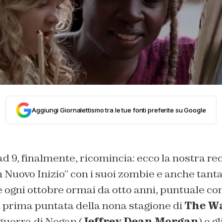
Aggiungi Giornalettismo tra le tue fonti preferite su Google
d 9, finalmente, ricomincia: ecco la nostra r
n Nuovo Inizio” con i suoi zombie e anche tanta 
 ogni ottobre ormai da otto anni, puntuale co
a prima puntata della nona stagione di
The Wa
guerra di Negan (
Jeffrey Dean Morgan
) e g