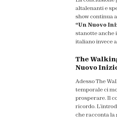
altalenanti e sp
show continua ad
“Un Nuovo Ini
stanotte anche i
italiano invece
The Walking
Nuovo Inizi
Adesso The Walk
temporale ci mos
prosperare. Il 
ricordo. L’intro
che racconta la g