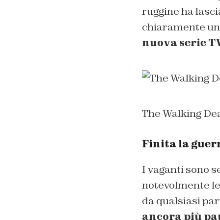
ruggine ha lasc
chiaramente una
nuova serie T
The Walking Dea
Finita la guer
I vaganti sono s
notevolmente len
da qualsiasi pa
ancora più pa