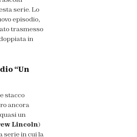
sta serie. Lo
uovo episodio,
stato trasmesso
 doppiata in
odio “Un
e stacco
tro ancora
 quasi un
ew Lincoln
)
 serie in cui la