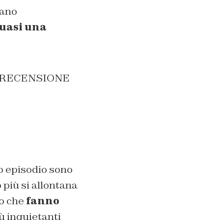
tano
uasi una
to episodio sono
 più si allontana
o che
fanno
ù inquietanti