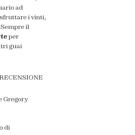
uario ad
ruttare i vinti,
 Sempre il
te
per
tri guai
e Gregory
o di