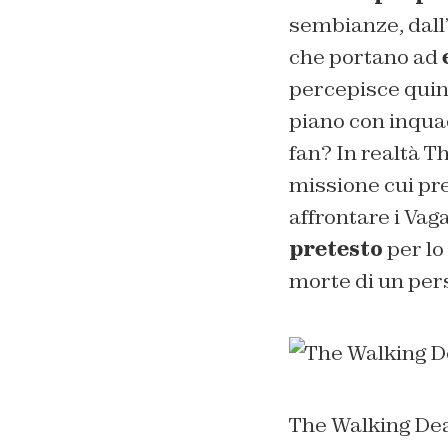
sembianze, dall’
che portano ad
percepisce quind
piano con inquad
fan? In realtà T
missione cui pre
affrontare i Vaga
pretesto
per lo
morte di un per
The Walking Dea