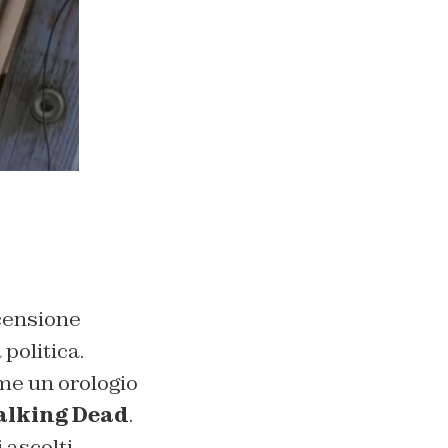
ecensione
politica.
me un orologio
lking Dead
.
li ascolti