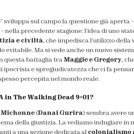
” sviluppa sul campo la questione già aperta 
– nella precedente stagione: l’idea di uno stato
tizia e civiltà
, che impedisca l’utilizzo della 
do evitabile. Ma si vede anche un nuovo sist
in questa battaglia tra
Maggie e Gregory
, ch
i ipocrisia e spregiudicatezza che ci fa pensar
 spesso percepita nel mondo reale.
SA in The Walking Dead 9×01?
o
Michonne
(
Danai Gurira
) sembra avere un
 tema della giustizia. La vediamo indugiare in
vanti a una sezione dedicata al
colonialismo