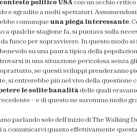
 contesto politico USA
con un occhio critic
o e sgradito a molti spettatori. Assumendosi
erebbe comunque
una piega interessante
. 
no a qualche stagione fa, si puntava sulla neces
da fuoco per sopravvivere. In questo modo si 
benevolo su una paura tipica della popolazio
 trovarsi in una situazione pericolosa senza gl
soprattutto, se questi sviluppi prenderanno p
, si entrerebbe più nel vivo della questione con
petere le solite banalità
delle quali eravamo
precedente – e di questo ne saremmo molto gra
amo parlando solo dell’inizio di The Walking D
i a comunicarci quanto effettivamente questa 