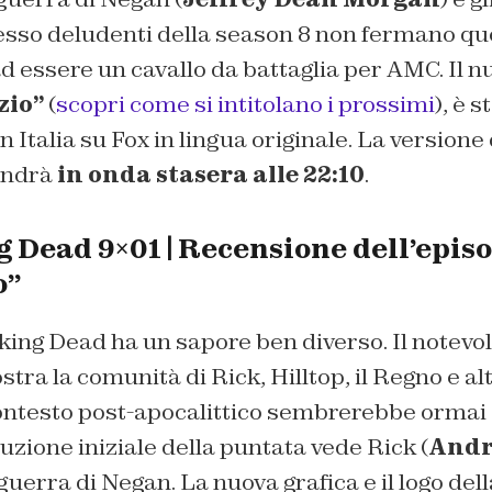
esso deludenti della season 8 non fermano que
 essere un cavallo da battaglia per AMC. Il n
zio”
(
scopri come si intitolano i prossimi
), è 
n Italia su Fox in lingua originale. La versione
 andrà
in onda stasera alle 22:10
.
 Dead 9×01 | Recensione dell’epis
o”
ing Dead ha un sapore ben diverso. Il notevol
tra la comunità di Rick, Hilltop, il Regno e al
contesto post-apocalittico sembrerebbe ormai
duzione iniziale della puntata vede Rick (
Andr
uerra di Negan. La nuova grafica e il logo della