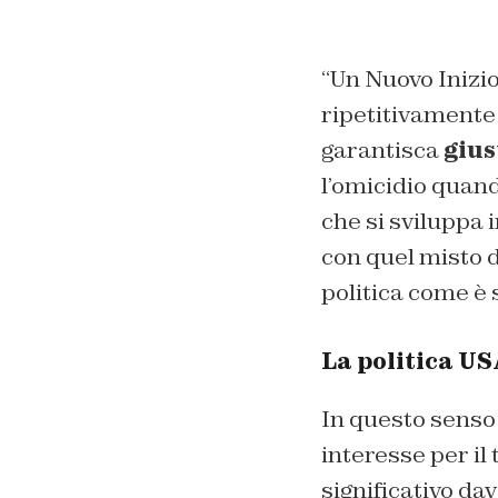
“Un Nuovo Inizio
ripetitivamente 
garantisca
gius
l’omicidio quan
che si sviluppa 
con quel misto d
politica come è
La politica U
In questo sens
interesse per il
significativo da