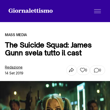
MASS MEDIA
The Suicide Squad: James
Gunn svela tutto il cast
Tutti gli articoli
Redazione
0
0
14 Set 2019
Chi siamo
Contatti