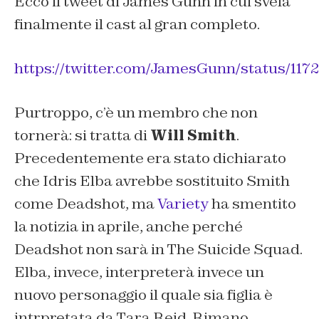
Ecco il tweet di James Gunn in cui svela
finalmente il cast al gran completo.
https://twitter.com/JamesGunn/status/11
Purtroppo, c’è un membro che non
tornerà: si tratta di
Will Smith
.
Precedentemente era stato dichiarato
che Idris Elba avrebbe sostituito Smith
come Deadshot, ma
Variety
ha smentito
la notizia in aprile, anche perché
Deadshot non sarà in
The Suicide Squad
.
Elba, invece, interpreterà invece un
nuovo personaggio il quale sia figlia è
intrpretata da Tara Reid. Rimano