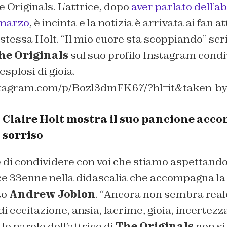
 Originals. L’attrice, dopo
aver parlato dell’
 marzo
, è incinta e la notizia è arrivata ai fan 
stessa Holt. “
Il mio cuore sta scoppiando
” scr
he Originals
sul suo profilo Instagram condi
esplosi di gioia.
stagram.com/p/Bozl3dmFK67/?hl=it&taken-by=
, Claire Holt mostra il suo pancione ac
 sorriso
e di condividere con voi che stiamo aspettan
ce 33enne nella didascalia che accompagna la 
to
Andrew Joblon
. “
Ancora non sembra reale
 di eccitazione, ansia, lacrime, gioia, incertez
 le parole dell’attrice di
The Originals
non si