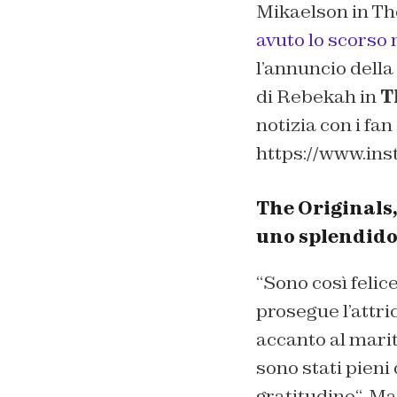
Mikaelson in The
avuto lo scorso
l’annuncio della 
di Rebekah in
T
notizia con i fan 
https://www.in
The Originals
uno splendido
“
Sono così felic
prosegue l’attri
accanto al mari
sono stati pieni
gratitudine
“. Ma