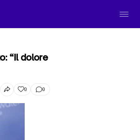
o: “Il dolore
0
0