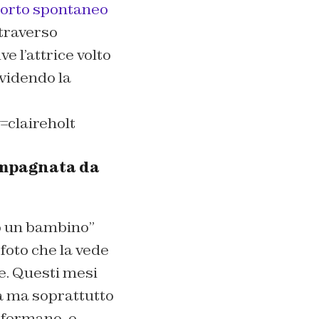
aborto spontaneo
attraverso
ive l’attrice volto
videndo la
claireholt
compagnata da
do un bambino
”
foto che la vede
. Questi mesi
za ma soprattutto
 fermano, e