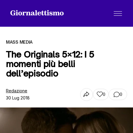
MASS MEDIA
The Originals 5×12: I 5
momenti più belli
Tutti gli articoli
dell’episodio
Chi siamo
Redazione
0
0
30 Lug 2018
Contatti