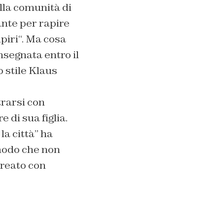
lla comunità di
ante per rapire
piri
“. Ma cosa
segnata entro il
o stile Klaus
trarsi con
 di sua figlia.
la città
” ha
modo che non
creato con