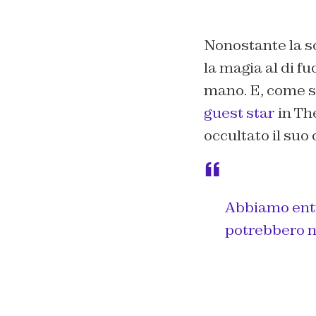
Nonostante la so
la magia al di fu
mano. E, come su
guest star
in The
occultato il suo
Abbiamo entr
potrebbero n