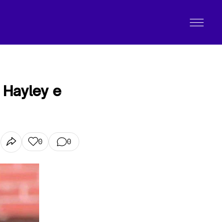
e Hayley e
0
0