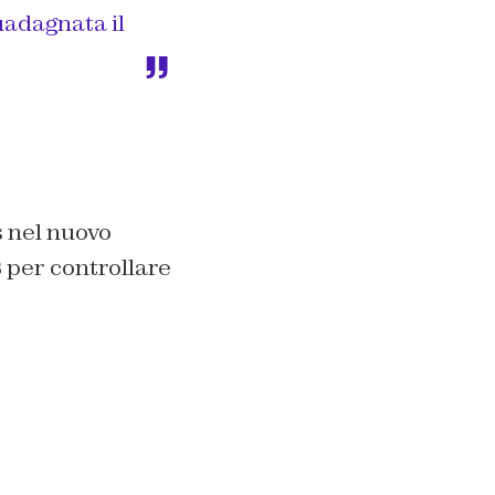
uadagnata il
 nel nuovo
s
per controllare