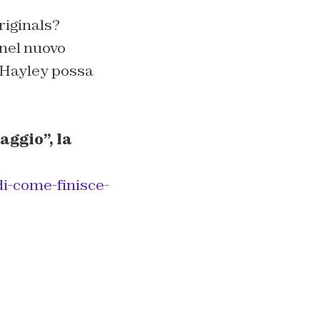
riginals?
 nel nuovo
e Hayley possa
aggio”, la
di-come-finisce-