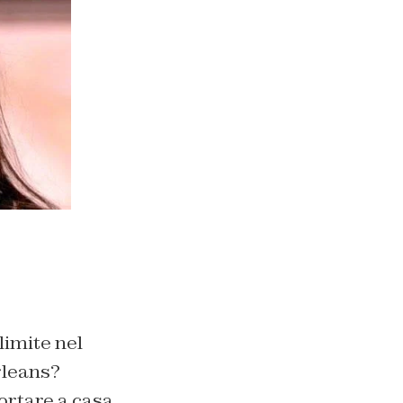
limite nel
rleans?
ortare a casa