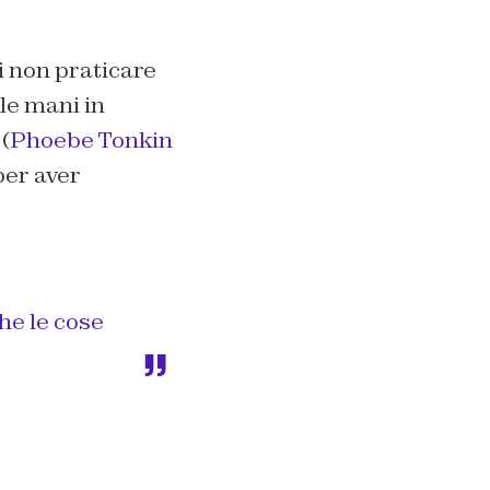
i non praticare
 le mani in
(
Phoebe Tonkin
per aver
he le cose