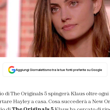
Aggiungi Giornalettismo tra le tue fonti preferite su Google
io di The Originals 5 spingerà Klaus oltre ogni 
portare Hayley a casa. Cosa succederà a New O
io di
The Originals 5
Klaus ha cercato di rip