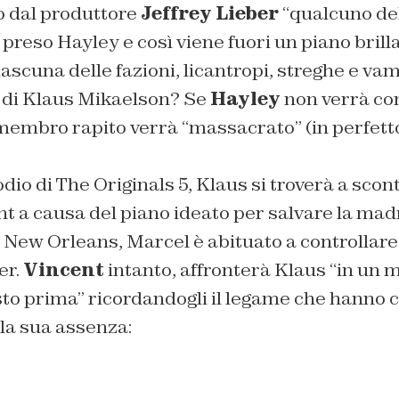
 dal produttore
Jeffrey Lieber
“
qualcuno de
reso Hayley e così viene fuori un piano brill
scuna delle fazioni, licantropi, streghe e vam
o di Klaus Mikaelson? Se
Hayley
non verrà con
membro rapito verrà “
massacrato
” (in perfett
dio di The Originals 5, Klaus si troverà a scon
t a causa del piano ideato per salvare la madre
i New Orleans, Marcel è abituato a controllare 
er.
Vincent
intanto, affronterà Klaus “
in un 
sto prima”
ricordandogli il legame che hanno 
la sua assenza: