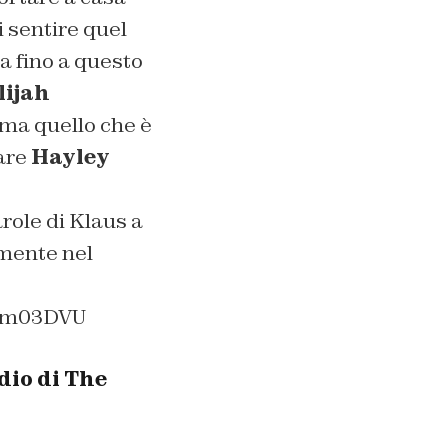
i sentire quel
ia fino a questo
lijah
 ma quello che è
tare
Hayley
arole di Klaus a
amente nel
jMm03DVU
dio di The