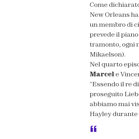
Come dichiarato
New Orleans ha p
un membro di cia
prevede il pian
tramonto, ogni 
Mikaelson).
Nel quarto episo
Marcel
e Vincen
“
Essendo il re d
proseguito Lieb
abbiamo mai vi
Hayley durante 