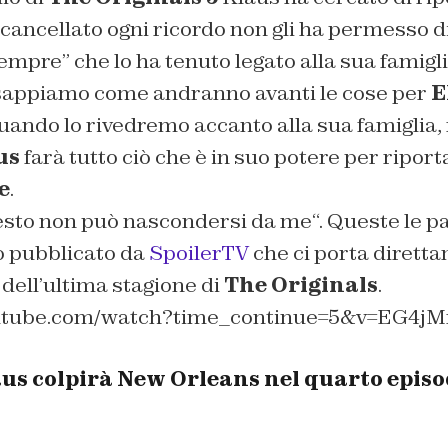
r cancellato ogni ricordo non gli ha permesso d
sempre
” che lo ha tenuto legato alla sua famigl
appiamo come andranno avanti le cose per
E
quando lo rivedremo accanto alla sua famiglia,
us
farà tutto ciò che è in suo potere per ripor
e
.
uesto non può nascondersi da me
“. Queste le p
o pubblicato da
SpoilerTV
che ci porta dirett
dell’ultima stagione di
The Originals
.
outube.com/watch?time_continue=5&v=EG4
aus colpirà New Orleans nel quarto episo