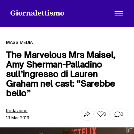
MASS MEDIA
The Marvelous Mrs Maisel,
Amy Sherman-Palladino
Tutti gli articoli
sull’ingresso di Lauren
Graham nel cast: “Sarebbe
Chi siamo
bello”
Redazione
Contatti
0
0
19 Mar 2019