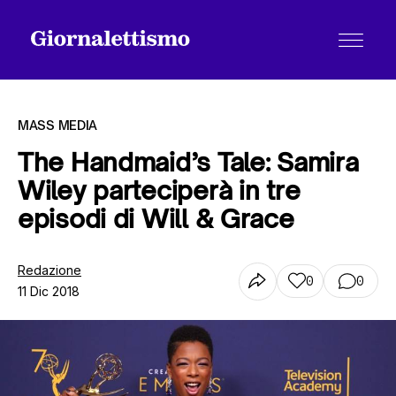
MASS MEDIA
The Handmaid’s Tale: Samira
Wiley parteciperà in tre
Tutti gli articoli
episodi di Will & Grace
Chi siamo
Redazione
0
0
11 Dic 2018
Contatti