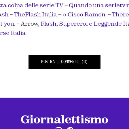
ta colpa delle serie TV
–
Quando una serietv n
ash
–
TheFlash Italia
–
» Cisco Ramon.
–
There
 you.
– Arrow,
Flash, Supereroi e Leggende It
se Italia
MOSTRA I COMMENTI
(0)