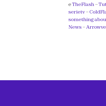
e
TheFlash
–
Tut
serietv
–
ColdFl
something about
News
–
Arrowver