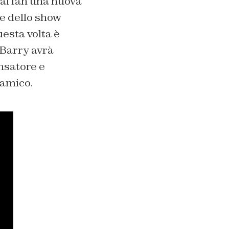
ai fan una nuova
one dello show
esta volta è
 Barry avrà
ensatore e
 amico.