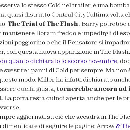
serva lo stesso Cold nel trailer, è una bomba
 quasi distrutto Central City l’ultima volta ch
o ‘
The Trial of The Flash
’. Barry potrebbe 
per mantenere Boram freddo e impedirgli di es
zioni peggiorino o che il Pensatore si impadron
r, con questa nuova apparizione in The Flash
do quanto dichiarato lo scorso novembre
, do
 svestire i panni di Cold per sempre. Ma non è
uesto modo. Miller ha infatti dichiarato anche
ssere quella giusta,
tornerebbe ancora ad 
t
. La porta resta quindi aperta anche per le 
wverse.
mpre aggiornati su ciò che accadrà in The Fla
 dimenticate di seguire le pagine: Arrow
& Th