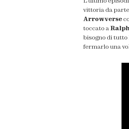
L’ultimo episodi
vittoria da part
Arrowverse
co
toccato a
Ralp
bisogno di tutto
fermarlo una vol