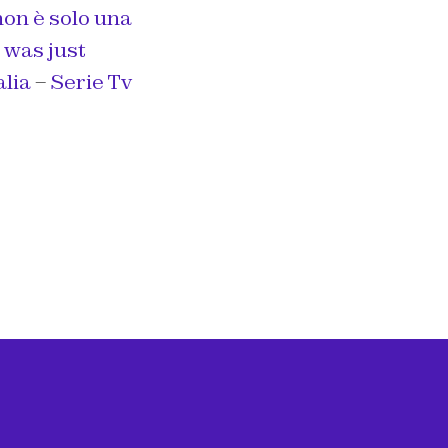
on è solo una
 was just
alia
–
Serie Tv