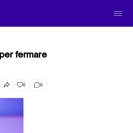
 per fermare
0
0