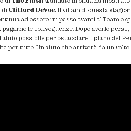
o di
The Flash 4
andato in onda ha mostrato 
e di
Clifford DeVoe
. Il villain di questa stagi
ntinua ad essere un passo avanti al Team e qu
h
pagarne le conseguenze. Dopo averlo perso,
 l’aiuto possibile per ostacolare il piano del P
ta per tutte. Un aiuto che arriverà da un volto