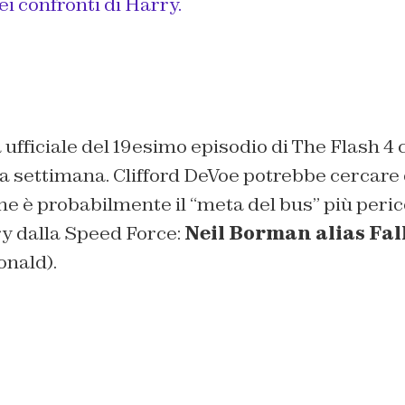
i confronti di Harry.
ufficiale del 19esimo episodio di The Flash 4 
 settimana. Clifford DeVoe potrebbe cercare d
che è probabilmente il “
meta del bus
” più peri
rry dalla Speed Force:
Neil Borman alias Fal
nald).