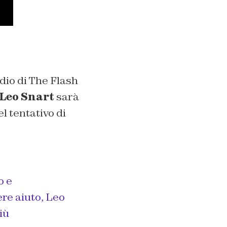
dio di The Flash
Leo Snart
sarà
l tentativo di
o e
re aiuto, Leo
iù