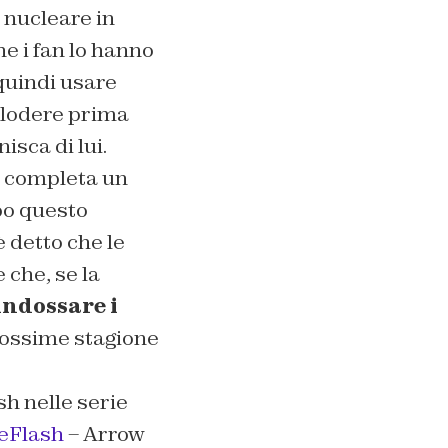
 nucleare in
e i fan lo hanno
quindi usare
plodere prima
isca di lui.
, completa un
po questo
 detto che le
 che, se la
indossare i
prossime stagione
sh nelle serie
eFlash
– Arrow