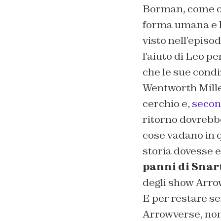
Borman, come os
forma umana e ha
visto nell’episodi
l’aiuto di Leo 
che le sue condi
Wentworth Mille
cerchio e,
secon
ritorno dovrebbe
cose vadano in q
storia dovesse e
panni di Snar
degli show Arro
E per restare se
Arrowverse, non