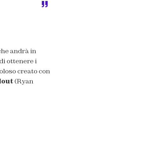
che andrà in
i ottenere i
coloso creato con
lout
(Ryan