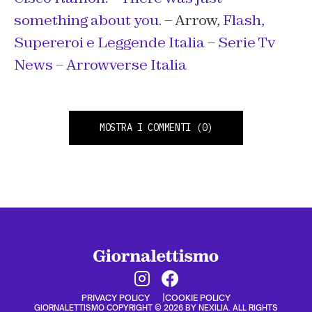
something about you.
– Arrow,
Flash,
Supereroi e Leggende Italia
–
Serie Tv
News
–
Arrowverse Italia
MOSTRA I COMMENTI
(0)
PRIVACY POLICY
COOKIE POLICY
GIORNALETTISMO COPYRIGHT © 2026 BY NEXILIA. ALL RIGHTS