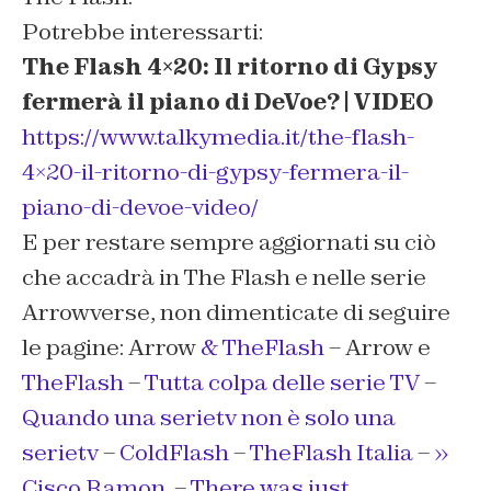
Potrebbe interessarti:
The Flash 4×20: Il ritorno di Gypsy
fermerà il piano di DeVoe? | VIDEO
https://www.talkymedia.it/the-flash-
4×20-il-ritorno-di-gypsy-fermera-il-
piano-di-devoe-video/
E per restare sempre aggiornati su ciò
che accadrà in The Flash e nelle serie
Arrowverse, non dimenticate di seguire
le pagine: Arrow
& TheFlash
– Arrow e
TheFlash
–
Tutta colpa delle serie TV
–
Quando una serietv non è solo una
serietv
–
ColdFlash
–
TheFlash Italia
–
»
Cisco Ramon.
–
There was just