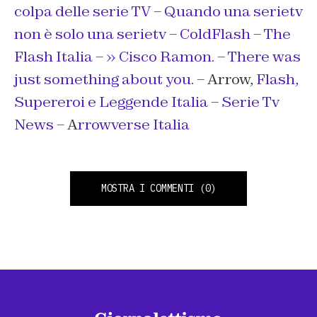
colpa delle serie TV
–
Quando una serietv
non è solo una serietv
–
ColdFlash
–
The
Flash Italia
–
» Cisco Ramon.
–
There was
just something about you.
– Arrow,
Flash,
Supereroi e Leggende Italia
–
Serie Tv
News
– A
rrowverse Italia
MOSTRA I COMMENTI
(0)