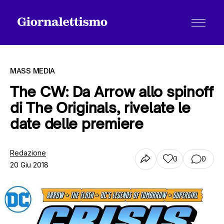
MASS MEDIA
The CW: Da Arrow allo spinoff
di The Originals, rivelate le
Tutti gli articoli
date delle premiere
Chi siamo
Redazione
0
0
20 Giu 2018
Contatti