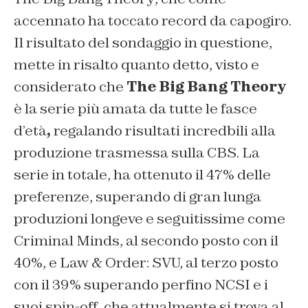
accennato ha toccato record da capogiro.
Il risultato del sondaggio in questione,
mette in risalto quanto detto, visto e
considerato che
The Big Bang Theory
è la serie più amata da tutte le fasce
d’età
,
regalando risultati incredbili alla
produzione trasmessa sulla
CBS
. La
serie in totale, ha ottenuto il
47% delle
preferenze
, superando di gran lunga
produzioni longeve e seguitissime come
Criminal Minds, al secondo posto con il
40%, e Law & Order: SVU, al terzo posto
con il 39% superando perfino NCSI e i
suoi spin-off, che attualmente si trova al