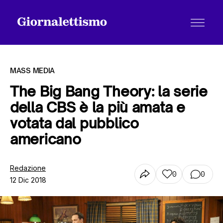
MASS MEDIA
The Big Bang Theory: la serie
della CBS è la più amata e
Tutti gli articoli
votata dal pubblico
americano
Chi siamo
Redazione
0
0
12 Dic 2018
Contatti