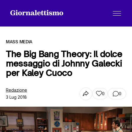
MASS MEDIA
The Big Bang Theory: Il dolce
messaggio di Johnny Galecki
Tutti gli articoli
per Kaley Cuoco
Chi siamo
Redazione
0
0
3 Lug 2018
Contatti