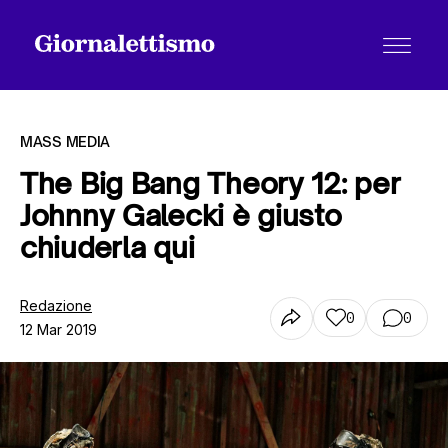
MASS MEDIA
The Big Bang Theory 12: per
Johnny Galecki è giusto
Tutti gli articoli
chiuderla qui
Chi siamo
Redazione
0
0
12 Mar 2019
Contatti