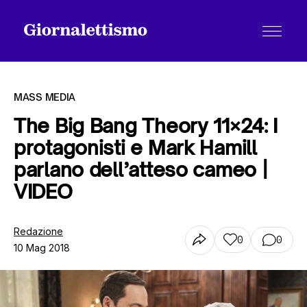
MASS MEDIA
The Big Bang Theory 11×24: I
protagonisti e Mark Hamill
Tutti gli articoli
parlano dell’atteso cameo |
VIDEO
Chi siamo
Redazione
0
0
10 Mag 2018
Contatti