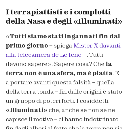
I terrapiattisti e i complotti
della Nasa e degli «Illuminati»
«
Tutti siamo stati ingannati fin dal
primo giorno
– spiega
Mister X davanti
alla telecamera de Le Iene
– . Tutti
devono sapere». Sapere cosa? Che
la
terra non è una sfera, ma è piatta
. E
a portare avanti questa falsità – quella
della terra tonda – fin dalle origini è stato
un gruppo di poteri forti. I cosiddetti
«Illuminati»
che, anche se non se ne
capisce il motivo – ci hanno indottrinato
fin dagli albori al fatto che la terra non sia