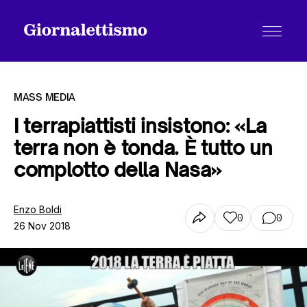
MASS MEDIA
I terrapiattisti insistono: «La
terra non è tonda. È tutto un
Tutti gli articoli
complotto della Nasa»
Chi siamo
Enzo Boldi
0
0
26 Nov 2018
Contatti