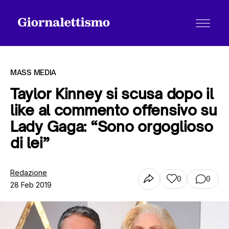
MASS MEDIA
Taylor Kinney si scusa dopo il
like al commento offensivo su
Tutti gli articoli
Lady Gaga: “Sono orgoglioso
di lei”
Chi siamo
Redazione
0
0
28 Feb 2019
Contatti