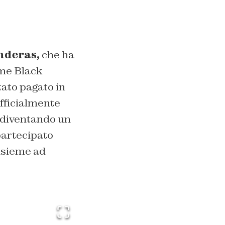
nderas,
che ha
ome
Black
tato pagato in
fficialmente
e diventando un
partecipato
insieme ad