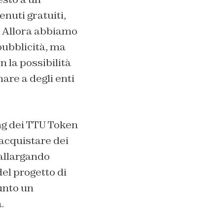
nuti gratuiti,
ì. Allora abbiamo
pubblicità, ma
 la possibilità
nare a degli enti
ng dei TTU Token
acquistare dei
 allargando
el progetto di
unto un
.