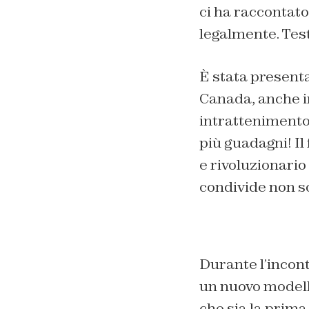
ci ha raccontat
legalmente. Tes
È stata presenta
Canada, anche in
intrattenimento 
più guadagni! Il
e rivoluzionario
condivide non s
Durante l’incon
un nuovo modello
che sia la prim