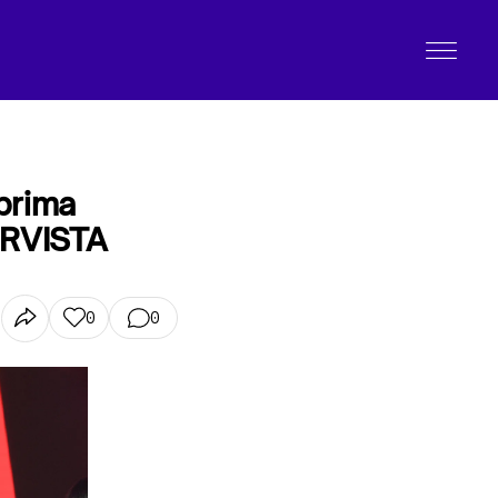
 prima
ERVISTA
0
0