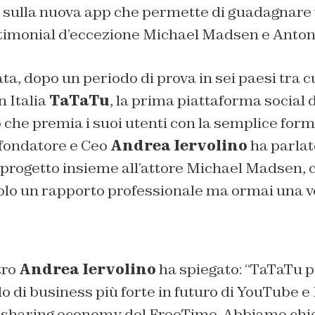
o sulla nuova app che permette di guadagnare
timonial d’eccezione Michael Madsen e Anton
ta, dopo un periodo di prova in sei paesi tra c
 Italia
TaTaTu
, la prima piattaforma social d
che premia i suoi utenti con la semplice formu
 fondatore e Ceo
Andrea Iervolino
ha parlat
 progetto insieme all’attore Michael Madsen, 
olo un rapporto professionale ma ormai una v
tro
Andrea Iervolino
ha spiegato: “
TaTaTu p
 di business più forte in futuro di YouTube e 
a sharing economy del FreeTime. Abbiamo chi