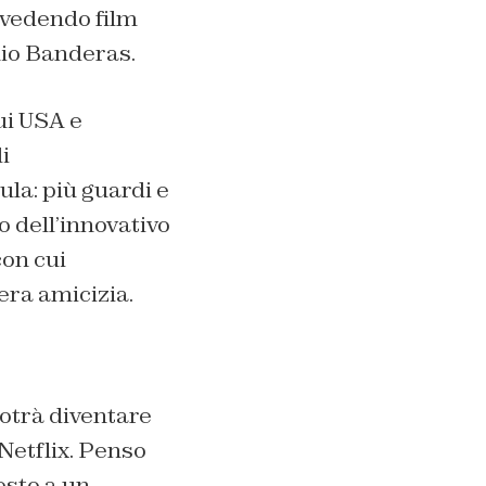
 vedendo film
io Banderas.
ui USA e
i
la: più guardi e
o dell’innovativo
con cui
era amicizia.
otrà diventare
Netflix. Penso
esto a un