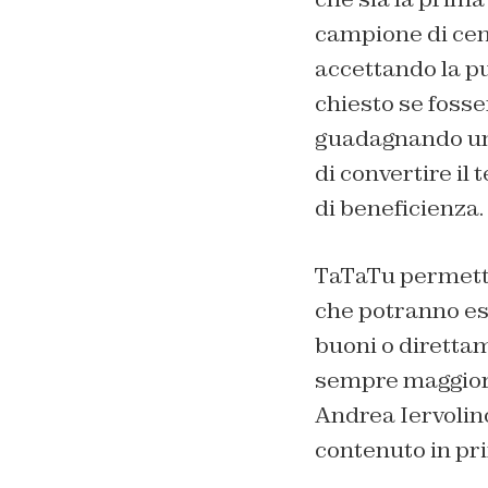
campione di cent
accettando la pub
chiesto se fosse
guadagnando una 
di convertire il 
di beneficienza. 
TaTaTu permette
che potranno ess
buoni o direttam
sempre maggiorm
Andrea Iervolino
contenuto in pri