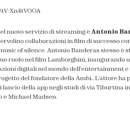
be/tV-Xn4tVOOA
el nuovo servizio di streaming è
Antonio Ba
Iervolino collaborazioni in film di successo c
music of silence
. Antonio Banderas stesso è s
suo ruolo nel film
Lamborghini
, inaugurando u
sazioni digitali nel mondo dell’entertainment 
ogetto del fondatore della Ambi.. L’attore ha 
i lancio della app negli studi di via Tiburtina 
o e Michael Madsen.