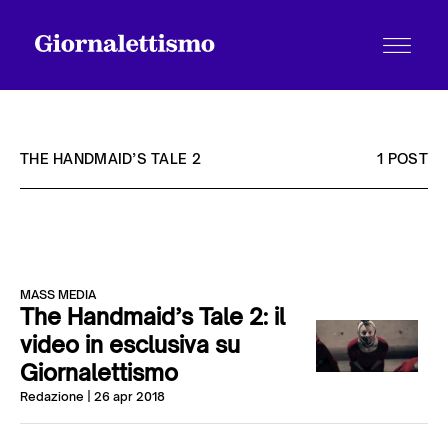
THE HANDMAID’S TALE 2
1 POST
Tutti gli articoli
MASS MEDIA
Chi siamo
The Handmaid’s Tale 2: il
video in esclusiva su
Giornalettismo
Contatti
Redazione
| 26 apr 2018