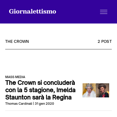
THE CROWN
2 POST
Tutti gli articoli
MASS MEDIA
Chi siamo
The Crown si concluderà
con la 5 stagione, Imelda
Staunton sarà la Regina
Contatti
Thomas Cardinali
| 31 gen 2020