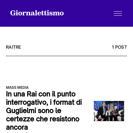
RAITRE
1 POST
Tutti gli articoli
MASS MEDIA
Chi siamo
In una Rai con il punto
interrogativo, i format di
Guglielmi sono le
Contatti
certezze che resistono
ancora