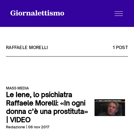
RAFFAELE MORELLI
1 POST
Tutti gli articoli
MASS MEDIA
Chi siamo
Le Iene, lo psichiatra
Raffaele Morelli: «In ogni
donna c’è una prostituta»
Contatti
| VIDEO
Redazione
| 06 nov 2017