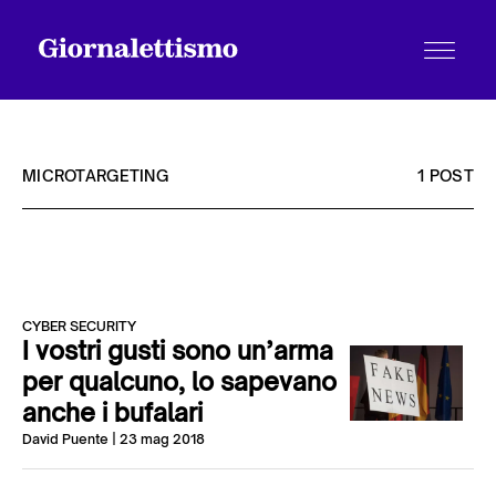
MICROTARGETING
1 POST
Tutti gli articoli
CYBER SECURITY
Chi siamo
I vostri gusti sono un’arma
per qualcuno, lo sapevano
anche i bufalari
Contatti
David Puente
| 23 mag 2018