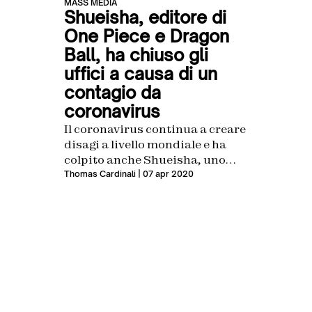
MASS MEDIA
Shueisha, editore di
One Piece e Dragon
Ball, ha chiuso gli
uffici a causa di un
contagio da
coronavirus
Il coronavirus continua a creare
disagi a livello mondiale e ha
colpito anche Shueisha, uno
degli editori di manga più
Thomas Cardinali
| 07 apr 2020
importanti del giappone.
Shueisha nelle scorse settimane
ha contribuito a rendere meno
dura la quarantena
continuando a rilasciare
gratuitamente il Weekly Shonen
Jump in cui vengono pubblicati
tra gli altri One Piece, Naruto e