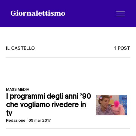
IL CASTELLO
1 POST
Tutti gli articoli
MASS MEDIA
Chi siamo
I programmi degli anni ’90
che vogliamo rivedere in
tv
Contatti
Redazione
| 09 mar 2017