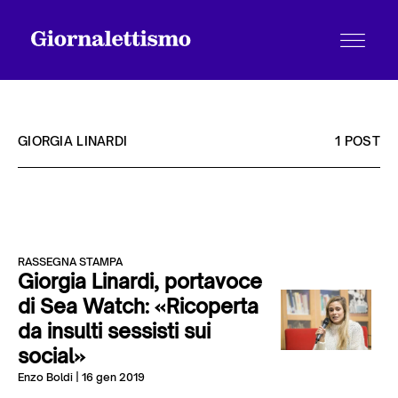
GIORGIA LINARDI
1 POST
Tutti gli articoli
RASSEGNA STAMPA
Chi siamo
Giorgia Linardi, portavoce
di Sea Watch: «Ricoperta
da insulti sessisti sui
Contatti
social»
Enzo Boldi
| 16 gen 2019