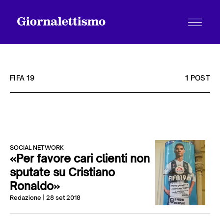
FIFA 19
1 POST
Tutti gli articoli
Chi siamo
SOCIAL NETWORK
«Per favore cari clienti non
sputate su Cristiano
Ronaldo»
Contatti
Redazione
| 28 set 2018