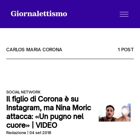
CARLOS MARIA CORONA
1 POST
Tutti gli articoli
SOCIAL NETWORK
Chi siamo
Il figlio di Corona è su
Instagram, ma Nina Moric
attacca: «Un pugno nel
Contatti
cuore» | VIDEO
Redazione
| 04 set 2018