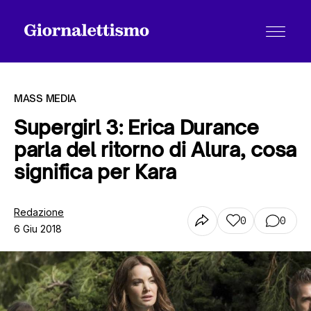
MASS MEDIA
Supergirl 3: Erica Durance
parla del ritorno di Alura, cosa
Tutti gli articoli
significa per Kara
Chi siamo
Redazione
0
0
6 Giu 2018
Contatti