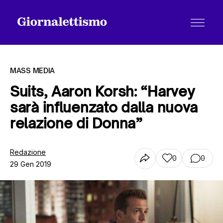
MASS MEDIA
Suits, Aaron Korsh: “Harvey
sarà influenzato dalla nuova
Tutti gli articoli
relazione di Donna”
Chi siamo
Redazione
0
0
29 Gen 2019
Contatti