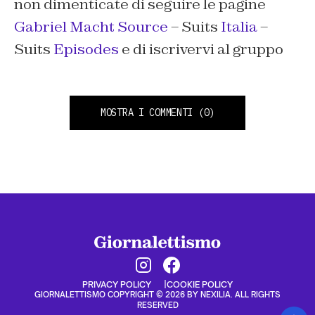
non dimenticate di seguire le pagine
Gabriel Macht Source
– Suits
Italia
–
Suits
Episodes
e di iscrivervi al gruppo
MOSTRA I COMMENTI
(0)
PRIVACY POLICY
COOKIE POLICY
GIORNALETTISMO COPYRIGHT © 2026 BY NEXILIA. ALL RIGHTS
RESERVED