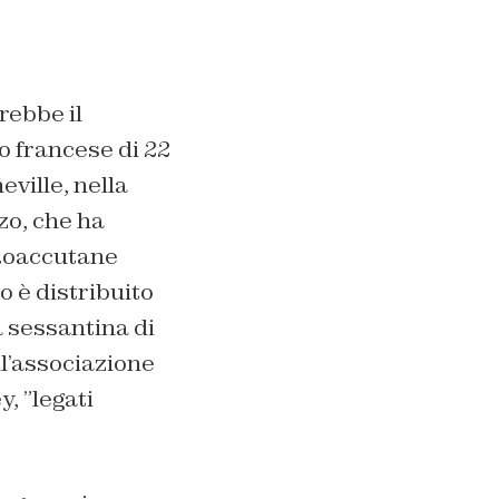
rebbe il
o francese di 22
eville, nella
zo, che ha
 Roaccutane
o è distribuito
a sessantina di
ll’associazione
, ”legati