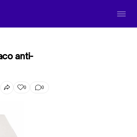
aco anti-
0
0