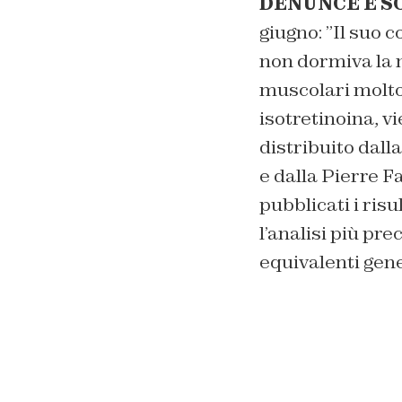
DENUNCE E SO
giugno: ”Il suo
non dormiva la n
muscolari molto 
isotretinoina, vi
distribuito dall
e dalla Pierre F
pubblicati i risu
l’analisi più pre
equivalenti gene