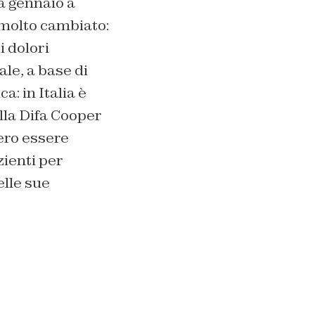
a gennaio a
 molto cambiato:
i dolori
le, a base di
a: in Italia è
lla Difa Cooper
bero essere
zienti per
elle sue