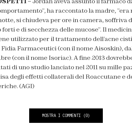
SPETTI –
Jordan aveva assunto il farmaco d
 comportamento”, ha raccontato la madre, ”era
otte, si chiudeva per ore in camera, soffriva d
forti e di secchezza delle mucose”. Il medicina
ene utilizzato per il trattamento dell’acne cistic
a Fidia Farmaceutici (con il nome Aisoskin), da
abre (con il nome Isoriac). A fine 2013 dovreb
ltati di uno studio lanciato nel 2011 su mille pa
cisa degli effetti collaterali del Roaccutane e d
riche. (AGI)
MOSTRA I COMMENTI
(0)