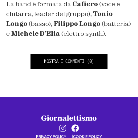
La band è formata da
Cafiero
(voce e
chitarra, leader del gruppo),
Tonio
Longo
(basso),
Filippo Longo
(batteria)
e
Michele D’Elia
(elettro synth).
MOSTRA I COMMENTI
(0)
PRIVACY POLICY
COOKIE POLICY