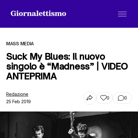
MASS MEDIA
Suck My Blues: Il nuovo
singolo è “Madness” | VIDEO
Tutti gli articoli
ANTEPRIMA
Chi siamo
Redazione
0
0
25 Feb 2019
Contatti