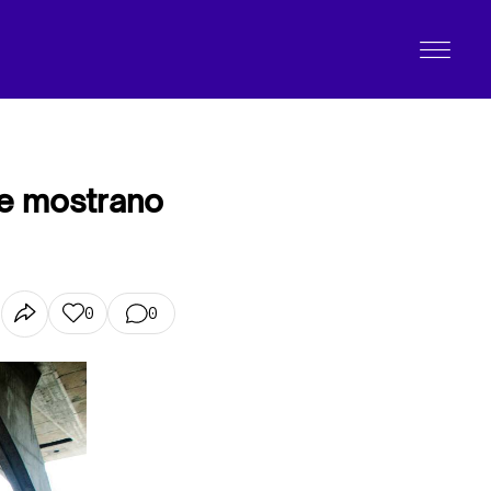
he mostrano
0
0