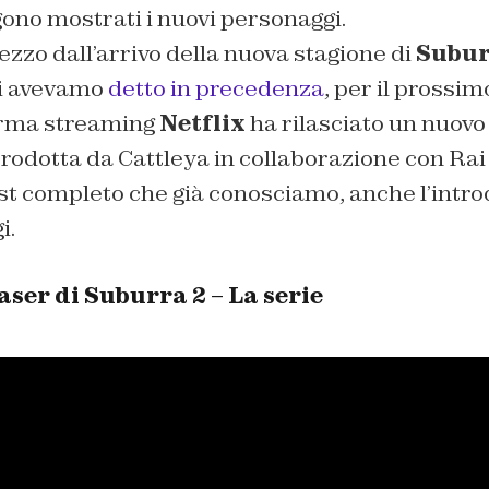
ono mostrati i nuovi personaggi.
zzo dall’arrivo della nuova stagione di
Suburr
vi avevamo
detto in precedenza
, per il prossi
forma streaming
Netflix
ha rilasciato un nuovo
prodotta da Cattleya in collaborazione con Rai 
cast completo che già conosciamo, anche l’intr
i.
easer di
Suburra 2 – La serie