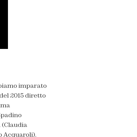
bbiamo imparato
del 2015 diretto
rima
 Spadino
 (Claudia
 Acquaroli).