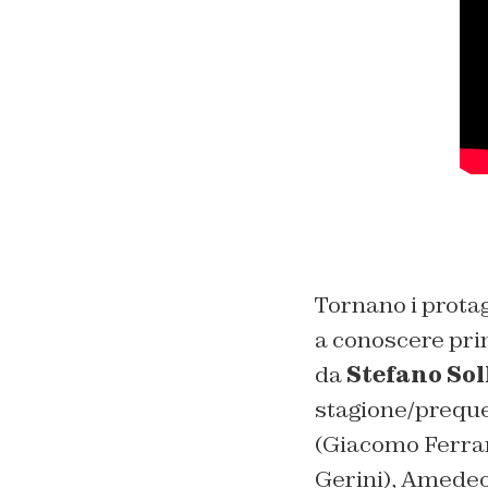
Tornano i protag
a conoscere prim
da
Stefano So
stagione/preque
(Giacomo Ferrar
Gerini), Amedeo 