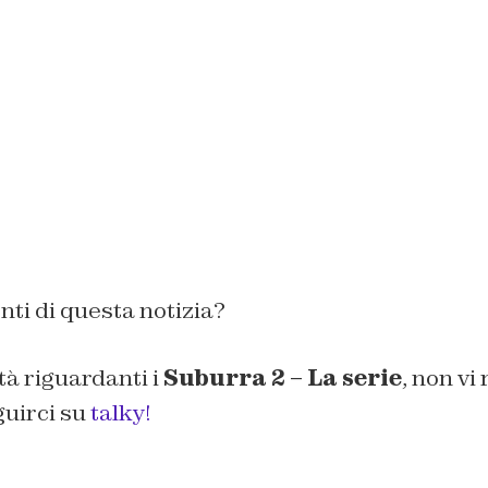
enti di questa notizia?
tà riguardanti i
Suburra 2 – La serie
, non vi
guirci su
talky!