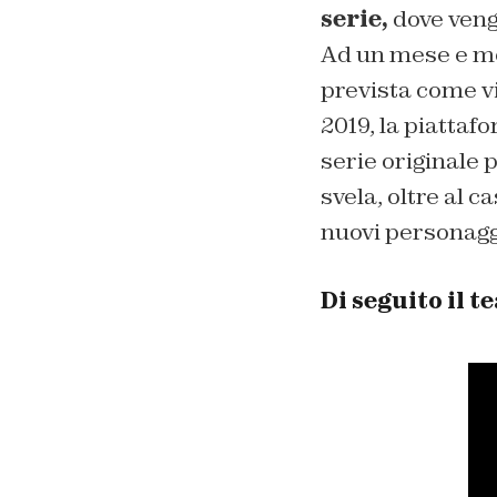
serie,
dove veng
Ad un mese e me
prevista come 
2019, la piatta
serie originale 
svela, oltre al 
nuovi personagg
Di seguito il t