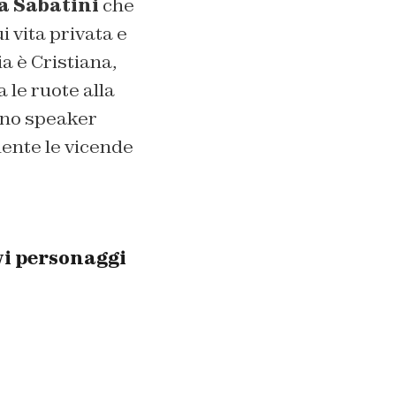
a Sabatini
che
i vita privata e
ia è Cristiana,
 le ruote alla
 uno speaker
mente le vicende
vi personaggi