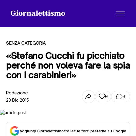
SENZA CATEGORIA
«Stefano Cucchi fu picchiato
perché non voleva fare la spia
Tutti gli articoli
con i carabinieri»
Chi siamo
Redazione
0
0
23 Dic 2015
Contatti
Aggiungi Giornalettismo tra le tue fonti preferite su Google